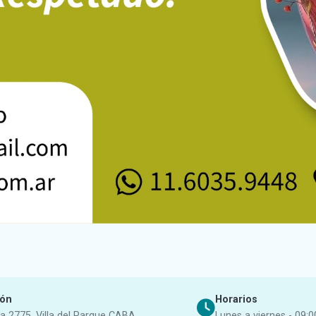
ión
Horarios
a 2775, Villa del Parque CABA
Lunes a viernes - 09:0