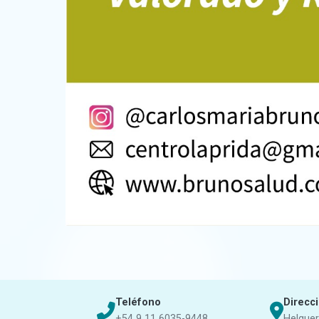
Teléfono
Direcc
+54 9 11 6035-9448
Helguer